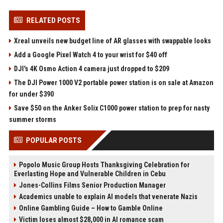
RELATED POSTS
Xreal unveils new budget line of AR glasses with swappable looks
Add a Google Pixel Watch 4 to your wrist for $40 off
DJI's 4K Osmo Action 4 camera just dropped to $209
The DJI Power 1000 V2 portable power station is on sale at Amazon
for under $390
Save $50 on the Anker Solix C1000 power station to prep for nasty
summer storms
POPULAR POSTS
Popolo Music Group Hosts Thanksgiving Celebration for
Everlasting Hope and Vulnerable Children in Cebu
Jones-Collins Films Senior Production Manager
Academics unable to explain AI models that venerate Nazis
Online Gambling Guide – How to Gamble Online
Victim loses almost $28,000 in AI romance scam