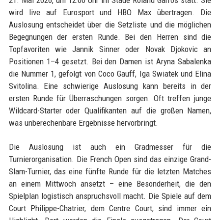
21. Mai 2026, um 12:00 Uhr im Stade Roland Garros statt. Sie
wird live auf Eurosport und HBO Max übertragen. Die
Auslosung entscheidet über die Setzliste und die möglichen
Begegnungen der ersten Runde. Bei den Herren sind die
Topfavoriten wie Jannik Sinner oder Novak Djokovic an
Positionen 1–4 gesetzt. Bei den Damen ist Aryna Sabalenka
die Nummer 1, gefolgt von Coco Gauff, Iga Swiatek und Elina
Svitolina. Eine schwierige Auslosung kann bereits in der
ersten Runde für Überraschungen sorgen. Oft treffen junge
Wildcard-Starter oder Qualifikanten auf die großen Namen,
was unberechenbare Ergebnisse hervorbringt.
Die Auslosung ist auch ein Gradmesser für die
Turnierorganisation. Die French Open sind das einzige Grand-
Slam-Turnier, das eine fünfte Runde für die letzten Matches
an einem Mittwoch ansetzt – eine Besonderheit, die den
Spielplan logistisch anspruchsvoll macht. Die Spiele auf dem
Court Philippe-Chatrier, dem Centre Court, sind immer ein