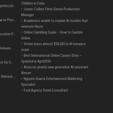
Children in Cebu
Press Release SEO: 14 Optimizations That Actually Move Rankings
Jones-Collins Films Senior Production
Manager
AI Visibility Tracking: How to Prove Your PR Got Cited
Academics unable to explain AI models that
venerate Nazis
Online Gambling Guide – How to Gamble
Generative Engine Optimization PR Starter Guide
Online
Victim loses almost $28,000 in AI romance
How to Get Your Press Release Cited in Google AI Overviews
scam
Best International Online Casino Sites –
Updated in April2026
Press Release Distribution for Small Business Cheapest Path to Real Coverage
Amazon unveils new generative AI assistant
Alexa+
Affordable Crypto Press Release Distribution with Global Coverage
Nguyen-Duarte Entertainment Marketing
Specialist
Ford Agency Travel Consultant