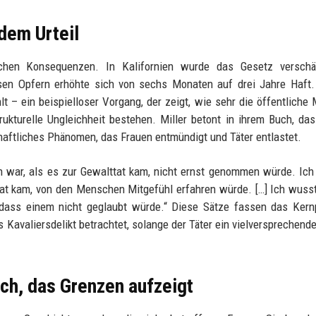
dem Urteil
schen Konsequenzen. In Kalifornien wurde das Gesetz verschär
osen Opfern erhöhte sich von sechs Monaten auf drei Jahre Haft.
– ein beispielloser Vorgang, der zeigt, wie sehr die öffentliche
ukturelle Ungleichheit bestehen. Miller betont in ihrem Buch, das
chaftliches Phänomen, das Frauen entmündigt und Täter entlastet.
en war, als es zur Gewalttat kam, nicht ernst genommen würde. Ic
ttat kam, von den Menschen Mitgefühl erfahren würde. […] Ich wusst
 dass einem nicht geglaubt würde.“ Diese Sätze fassen das Kern
Kavaliersdelikt betrachtet, solange der Täter ein vielversprechende
ch, das Grenzen aufzeigt