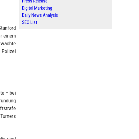
Press Release
Digital Marketing
Daily News Analysis
SEO List
Stanford
er einem
erwachte
 Polizei
te – bei
gründung
ftstrafe
Turners