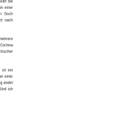
eibt die
in einer
en. Doch
ht nach
mehrere
 Corinna
itischer
 ist ein
er einer
ng endet
 Und ich