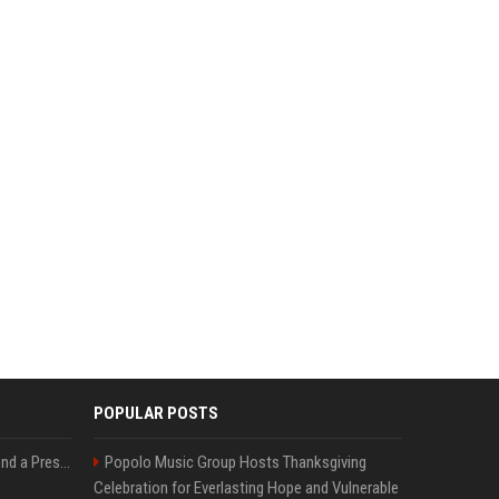
POPULAR POSTS
Best Day and Time to Send a Press Release for Media Pick Up
Popolo Music Group Hosts Thanksgiving
Celebration for Everlasting Hope and Vulnerable