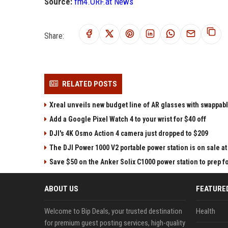
Source:
fm4.ORF.at News
Share:
RELATED POSTS
Xreal unveils new budget line of AR glasses with swappab
Add a Google Pixel Watch 4 to your wrist for $40 off
DJI's 4K Osmo Action 4 camera just dropped to $209
The DJI Power 1000 V2 portable power station is on sale 
Save $50 on the Anker Solix C1000 power station to prep 
ABOUT US
FEATURE
Welcome to Bip Deals, your trusted destination
Health
for premium guest posting services, high-quality