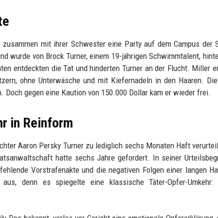
te
er zusammen mit ihrer Schwester eine Party auf dem Campus der 
 und wurde von Brock Turner, einem 19-jährigen Schwimmtalent, hint
en entdeckten die Tat und hinderten Turner an der Flucht. Miller 
zern, ohne Unterwäsche und mit Kiefernadeln in den Haaren. Die
 Doch gegen eine Kaution von 150.000 Dollar kam er wieder frei.
r in Reinform
ichter Aaron Persky Turner zu lediglich sechs Monaten Haft verurteil
atsanwaltschaft hatte sechs Jahre gefordert. In seiner Urteilsbe
 fehlende Vorstrafenakte und die negativen Folgen einer langen Ha
aus, denn es spiegelte eine klassische Täter-Opfer-Umkehr: 