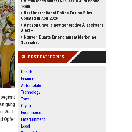
Victim loses almost $28,000 in AI romance
scam
Best International Online Casino Sites –
Updated in April2026
Amazon unveils new generative AI assistant
Alexa+
Nguyen-Duarte Entertainment Marketing
Specialist
POST CATEGORIES
Health
Finance
Automobile
Technology
 beginnt
Travel
altigung
Crypto
zu Wort.
Ecommerce
nd Opfer
Entertainment
Legal