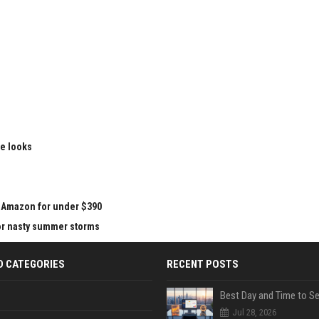
le looks
at Amazon for under $390
for nasty summer storms
D CATEGORIES
RECENT POSTS
Jul 28, 2026