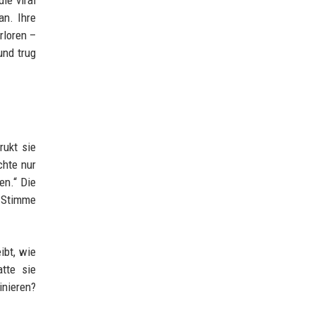
ie viral
an. Ihre
rloren –
und trug
rukt sie
chte nur
en.“ Die
e Stimme
ibt, wie
tte sie
inieren?