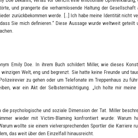
 Doe bekannt, verlas vor Gericht eine emotionale Opfererklärung, d
störte, und prangerte die verharmlosende Haltung der Gesellschaft 
eder zurückbekommen werde. […] Ich habe meine Identität nicht ve
dass Sie mich definieren.“ Diese Aussage wurde weltweit geteilt 
fachen.
nym Emily Doe. In ihrem Buch schildert Miller, wie dieses Konst
er winzigen Welt, eng und begrenzt. Sie hatte keine Freunde und tau
olizeirevier zu gehen oder um Telefonate im Treppenhaus zu führ
eiben, war ein Akt der Selbstermächtigung. „Ich holte mir mein
h die psychologische und soziale Dimension der Tat. Miller beschre
immer wieder mit Victim-Blaming konfrontiert wurde: Warum ha
rum wollte sie einem vielversprechenden Sportler die Karriere ru
lem, das weit über den Einzelfall hinausreicht.