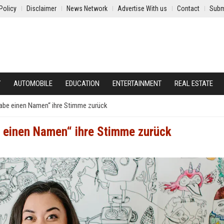
Policy
Disclaimer
News Network
Advertise With us
Contact
Subm
Y
AUTOMOBILE
EDUCATION
ENTERTAINMENT
REAL ESTATE
 habe einen Namen“ ihre Stimme zurück
be einen Namen“ ihre Stimme zurück