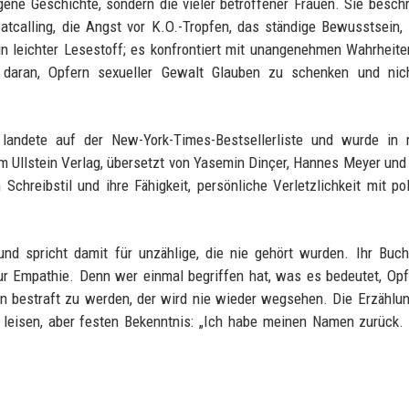
igene Geschichte, sondern die vieler betroffener Frauen. Sie beschr
Catcalling, die Angst vor K.O.-Tropfen, das ständige Bewusstsein, 
in leichter Lesestoff; es konfrontiert mit unangenehmen Wahrheit
t daran, Opfern sexueller Gewalt Glauben zu schenken und nic
landete auf der New-York-Times-Bestsellerliste und wurde in 
 Ullstein Verlag, übersetzt von Yasemin Dinçer, Hannes Meyer und
chreibstil und ihre Fähigkeit, persönliche Verletzlichkeit mit pol
nd spricht damit für unzählige, die nie gehört wurden. Ihr Buch
ur Empathie. Denn wer einmal begriffen hat, was es bedeutet, Opf
n bestraft zu werden, der wird nie wieder wegsehen. Die Erzählu
 leisen, aber festen Bekenntnis: „Ich habe meinen Namen zurück.