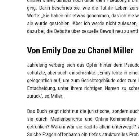
Chanel Miller, damals noch unter dem Pseudonym Emily
ging. Darin beschrieb sie, wie die Tat ihr Leben zer
Worte: „Sie haben mir etwas genommen, das ich nie wi
sie wurde gestohlen. Aber ich werde nicht zulassen, 
dazu bei, die Debatte über sexuelle Gewalt neu zu ent
Von Emily Doe zu Chanel Miller
Jahrelang verbarg sich das Opfer hinter dem Pseudo
schützte, aber auch einschränkte: „Emily lebte in ein
gelegentlich auf, um zum Gerichtsgebäude oder zum P
Entscheidung, unter ihrem richtigen Namen zu schr
zurück“, so Miller.
Das Buch zeigt nicht nur die juristische, sondern auc
sie durch Medienberichte und Online-Kommentare 
getrunken? Warum war sie nachts allein unterwegs? Wa
Solche Fragen offenbaren ein tiefes strukturelles Prob