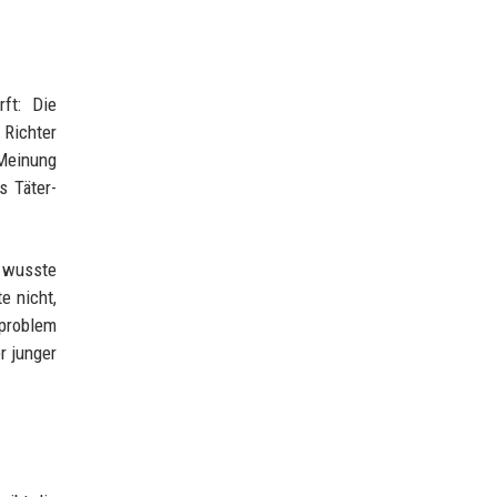
ft: Die
 Richter
 Meinung
s Täter-
h wusste
e nicht,
problem
r junger