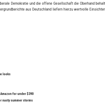
berale Demokratie und die offene Gesellschaft die Oberhand behal
rgrundberichte aus Deutschland liefern hierzu wertvolle Einsichte
le looks
at Amazon for under $390
for nasty summer storms