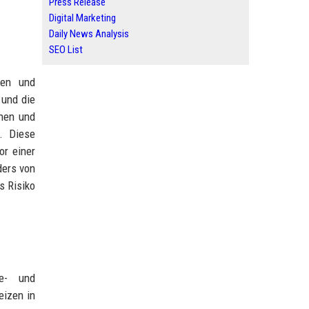
Press Release
Digital Marketing
Daily News Analysis
SEO List
ten und
 und die
nen und
. Diese
or einer
ders von
s Risiko
ie- und
eizen in