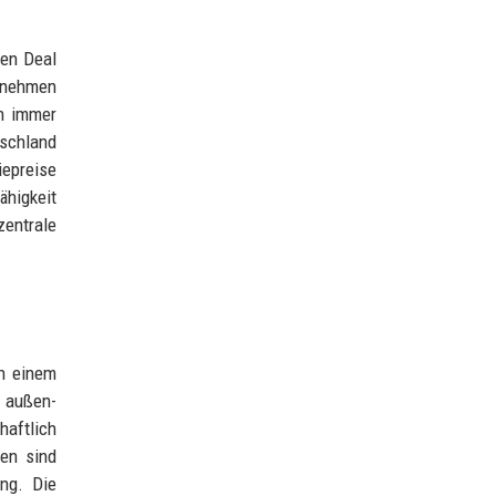
een Deal
t nehmen
en immer
tschland
iepreise
ähigkeit
zentrale
in einem
e außen-
haftlich
gen sind
ng. Die