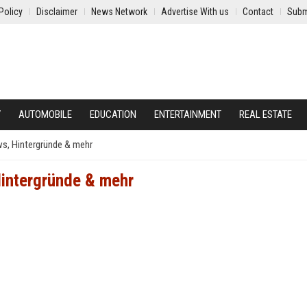
Policy
Disclaimer
News Network
Advertise With us
Contact
Subm
Y
AUTOMOBILE
EDUCATION
ENTERTAINMENT
REAL ESTATE
s, Hintergründe & mehr
Hintergründe & mehr