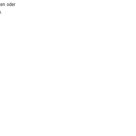
ten oder
n.