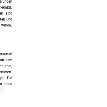
ferungen
leunigt.
en sind
sten und
n wurde.
erketten
 mit dem
chiedet,
onieren.
ig. Die
en neue
oll.