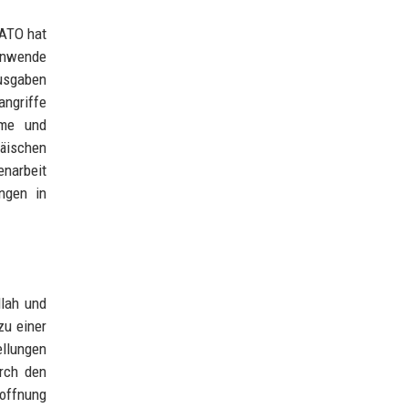
NATO hat
tenwende
ausgaben
angriffe
eme und
äischen
enarbeit
ngen in
llah und
zu einer
ellungen
urch den
Hoffnung