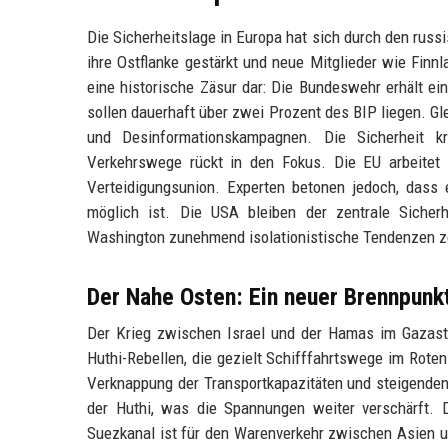
Die Sicherheitslage in Europa hat sich durch den russ
ihre Ostflanke gestärkt und neue Mitglieder wie Fi
eine historische Zäsur dar: Die Bundeswehr erhält e
sollen dauerhaft über zwei Prozent des BIP liegen. Gl
und Desinformationskampagnen. Die Sicherheit kr
Verkehrswege rückt in den Fokus. Die EU arbeitet
Verteidigungsunion. Experten betonen jedoch, dass e
möglich ist. Die USA bleiben der zentrale Sicher
Washington zunehmend isolationistische Tendenzen z
Der Nahe Osten: Ein neuer Brennpunk
Der Krieg zwischen Israel und der Hamas im Gazastrei
Huthi-Rebellen, die gezielt Schifffahrtswege im Rote
Verknappung der Transportkapazitäten und steigenden
der Huthi, was die Spannungen weiter verschärft. D
Suezkanal ist für den Warenverkehr zwischen Asien u