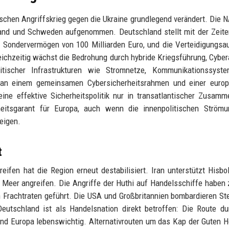
ischen Angriffskrieg gegen die Ukraine grundlegend verändert. Die 
nnland und Schweden aufgenommen. Deutschland stellt mit der Zei
in Sondervermögen von 100 Milliarden Euro, und die Verteidigungs
eichzeitig wächst die Bedrohung durch hybride Kriegsführung, Cyber
itischer Infrastrukturen wie Stromnetze, Kommunikationssyst
 an einem gemeinsamen Cybersicherheitsrahmen und einer europ
ine effektive Sicherheitspolitik nur in transatlantischer Zusamm
heitsgarant für Europa, auch wenn die innenpolitischen Strömu
eigen.
t
fen hat die Region erneut destabilisiert. Iran unterstützt Hisbo
n Meer angreifen. Die Angriffe der Huthi auf Handelsschiffe haben 
 Frachtraten geführt. Die USA und Großbritannien bombardieren St
eutschland ist als Handelsnation direkt betroffen: Die Route d
nd Europa lebenswichtig. Alternativrouten um das Kap der Guten 