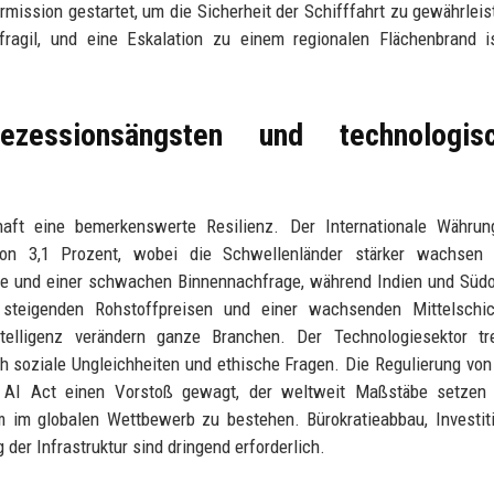
ärmission gestartet, um die Sicherheit der Schifffahrt zu gewährleis
ragil, und eine Eskalation zu einem regionalen Flächenbrand is
ezessionsängsten und technologis
haft eine bemerkenswerte Resilienz. Der Internationale Währun
on 3,1 Prozent, wobei die Schwellenländer stärker wachsen 
rise und einer schwachen Binnennachfrage, während Indien und Süd
 steigenden Rohstoffpreisen und einer wachsenden Mittelschic
ntelligenz verändern ganze Branchen. Der Technologiesektor tre
ch soziale Ungleichheiten und ethische Fragen. Die Regulierung von
AI Act einen Vorstoß gewagt, der weltweit Maßstäbe setzen 
m im globalen Wettbewerb zu bestehen. Bürokratieabbau, Investit
er Infrastruktur sind dringend erforderlich.