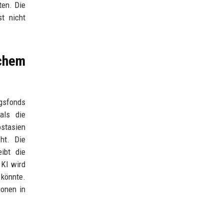
ten. Die
t nicht
chem
gsfonds
als die
ostasien
ht. Die
ibt die
 KI wird
könnte.
ionen in