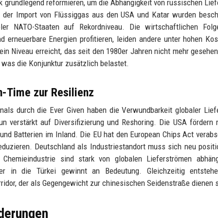
ik grundlegend reformieren, um die Abhängigkeit von russischen Lie
d der Import von Flüssiggas aus den USA und Katar wurden besch
eler NATO-Staaten auf Rekordniveau. Die wirtschaftlichen Folg
 erneuerbare Energien profitieren, leiden andere unter hohen Ko
t ein Niveau erreicht, das seit den 1980er Jahren nicht mehr gesehe
was die Konjunktur zusätzlich belastet.
n-Time zur Resilienz
als durch die Ever Given haben die Verwundbarkeit globaler Lief
n verstärkt auf Diversifizierung und Reshoring. Die USA fördern
n und Batterien im Inland. Die EU hat den European Chips Act verabs
eduzieren. Deutschland als Industriestandort muss sich neu positi
 Chemieindustrie sind stark von globalen Lieferströmen abhäng
r in die Türkei gewinnt an Bedeutung. Gleichzeitig entsteh
ridor, der als Gegengewicht zur chinesischen Seidenstraße dienen s
rderungen