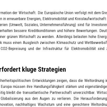
mation der Wirtschaft. Die Europäische Union verfolgt mit dem Gr
en in erneuerbare Energien, Elektromobilität und Kreislaufwirtschaf
terien (Umwelt, Soziales, Unternehmensführung) sind für Investor
, erhalten bessere Kreditkonditionen und höhere Bewertungen. Deu
einer grünen Wirtschaft zu werden. Allerdings belasten hohe Energ
tik muss einen Ausgleich zwischen Klimaschutz und Wettbewerbsf
CO2-Bepreisung und der Infrastruktur für Elektromobilität sind 
rfordert kluge Strategien
icherheitspolitischen Entwicklungen zeigen, dass die Weltordnung 
d Europa müssen ihre Handlungsfähigkeit stärken und eigenständig
itig bleibt die transatlantische Partnerschaft unverzichtbar. Wirtsc
r Globalisierung aus den Augen zu verlieren. Die Herausforderun
novation, nachhaltiges Wachstum und eine gerechtere Weltordnu