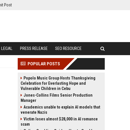
it Post
LEGAL
PRESS RELEASE
SEO RESOURCE
POPULAR POSTS
Popolo Music Group Hosts Thanksgiving
Celebration for Everlasting Hope and
Vulnerable Children in Cebu
Jones-Collins Films Senior Production
Manager
Academics unable to explain AI models that
venerate Nazis
Victim loses almost $28,000 in AI romance
scam