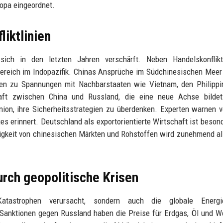
ropa eingeordnet.
liktlinien
ich in den letzten Jahren verschärft. Neben Handelskonflik
bereich im Indopazifik. Chinas Ansprüche im Südchinesischen Meer
ren zu Spannungen mit Nachbarstaaten wie Vietnam, den Philippi
aft zwischen China und Russland, die eine neue Achse bildet
on, ihre Sicherheitsstrategien zu überdenken. Experten warnen v
es erinnert. Deutschland als exportorientierte Wirtschaft ist beson
gigkeit von chinesischen Märkten und Rohstoffen wird zunehmend al
rch geopolitische Krisen
atastrophen verursacht, sondern auch die globale Energ
 Sanktionen gegen Russland haben die Preise für Erdgas, Öl und W