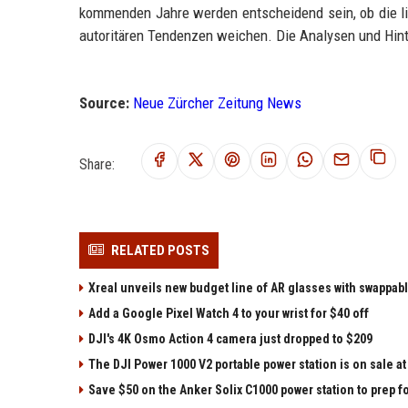
kommenden Jahre werden entscheidend sein, ob die li
autoritären Tendenzen weichen. Die Analysen und Hinte
Source:
Neue Zürcher Zeitung News
Share:
RELATED POSTS
Xreal unveils new budget line of AR glasses with swappab
Add a Google Pixel Watch 4 to your wrist for $40 off
DJI's 4K Osmo Action 4 camera just dropped to $209
The DJI Power 1000 V2 portable power station is on sale 
Save $50 on the Anker Solix C1000 power station to prep 