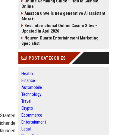
Online Gambling Guide – How to Gamble
Online
Amazon unveils new generative AI assistant
Alexa+
Best International Online Casino Sites –
Updated in April2026
Nguyen-Duarte Entertainment Marketing
Specialist
POST CATEGORIES
Health
Finance
Automobile
Technology
Travel
Crypto
 Staaten
Ecommerce
Entertainment
eichende
Legal
cklungen