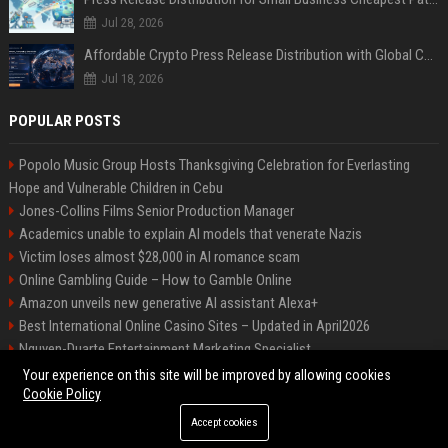
Jul 28, 2026
Affordable Crypto Press Release Distribution with Global Coverage
Jul 18, 2026
POPULAR POSTS
Popolo Music Group Hosts Thanksgiving Celebration for Everlasting
Hope and Vulnerable Children in Cebu
Jones-Collins Films Senior Production Manager
Academics unable to explain AI models that venerate Nazis
Victim loses almost $28,000 in AI romance scam
Online Gambling Guide – How to Gamble Online
Amazon unveils new generative AI assistant Alexa+
Best International Online Casino Sites – Updated in April2026
Nguyen-Duarte Entertainment Marketing Specialist
Ford Agency Travel Consultant
Your experience on this site will be improved by allowing cookies
Cookie Policy
Accept cookies
©2026 Bip Deals. All right reserved.