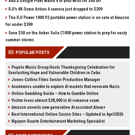
Add a Google Pixel Watch 4 to your wrist for $40 off
DJI's 4K Osmo Action 4 camera just dropped to $209
The DJI Power 1000 V2 portable power station is on sale at Amazon
for under $390
Save $50 on the Anker Solix C1000 power station to prep for nasty
summer storms
POPULAR POSTS
Popolo Music Group Hosts Thanksgiving Celebration for
Everlasting Hope and Vulnerable Children in Cebu
Jones-Collins Films Senior Production Manager
Academics unable to explain AI models that venerate Nazis
Online Gambling Guide – How to Gamble Online
Victim loses almost $28,000 in AI romance scam
Amazon unveils new generative AI assistant Alexa+
Best International Online Casino Sites – Updated in April2026
Nguyen-Duarte Entertainment Marketing Specialist