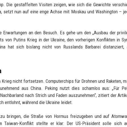
 Die gestaffelten Visiten zeigen, wie sich die Gewichte verschi
a, setzt nun auf eine enge Achse mit Moskau und Washington – j
he Erwartungen an den Besuch. Es gehe um den „Ausbau der privil
s von Putins Krieg in der Ukraine, den vorherigen Konflikten in Sy
ina hat sich bislang nicht von Russlands Barbarei distanziert,
a
Krieg nicht fortsetzen. Computerchips für Drohnen und Raketen, m
n zunehmend aus China. Peking nutzt dies schamlos aus: „Für Pe
Nachbarland nach Strich und Faden auszunehmen“, zitiert der Artik
 entlohnt, während die Ukraine leidet.
 dazu bringen, die Straße von Hormus freizugeben und auf Atomw
m Taiwan-Konflikt stellte er klar: Der US-Präsident solle sich