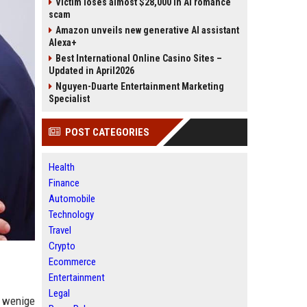
Victim loses almost $28,000 in AI romance
scam
Amazon unveils new generative AI assistant
Alexa+
Best International Online Casino Sites –
Updated in April2026
Nguyen-Duarte Entertainment Marketing
Specialist
POST CATEGORIES
Health
Finance
Automobile
Technology
Travel
Crypto
Ecommerce
Entertainment
Legal
r wenige