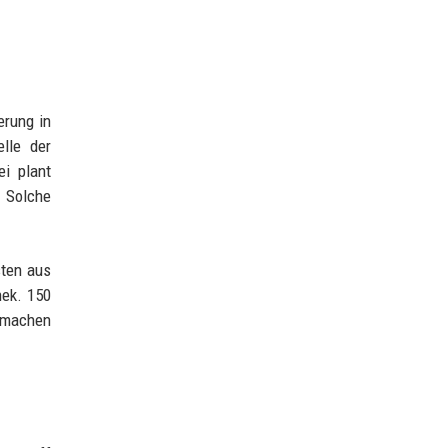
erung in
lle der
ei plant
. Solche
sten aus
hek. 150
l machen