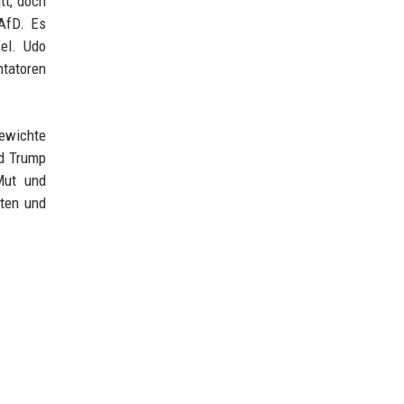
tt, doch
 AfD. Es
el. Udo
ntatoren
ewichte
nd Trump
Mut und
ten und