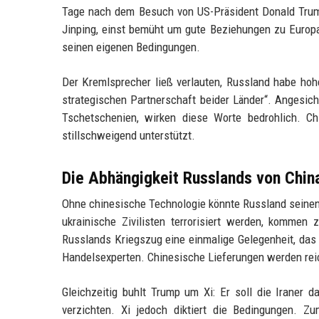
Tage nach dem Besuch von US-Präsident Donald Trump.
Jinping, einst bemüht um gute Beziehungen zu Europ
seinen eigenen Bedingungen.
Der Kremlsprecher ließ verlauten, Russland habe ho
strategischen Partnerschaft beider Länder“. Angesicht
Tschetschenien, wirken diese Worte bedrohlich. Ch
stillschweigend unterstützt.
Die Abhängigkeit Russlands von Chin
Ohne chinesische Technologie könnte Russland seinen 
ukrainische Zivilisten terrorisiert werden, komme
Russlands Kriegszug eine einmalige Gelegenheit, das 
Handelsexperten. Chinesische Lieferungen werden reich
Gleichzeitig buhlt Trump um Xi: Er soll die Iraner
verzichten. Xi jedoch diktiert die Bedingungen. Zu