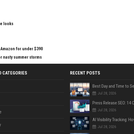
le looks
at Amazon for under $390
for nasty summer storms
D CATEGORIES
RECENT POSTS
Jul 28, 2026
Jul 28, 2026
e
y
Jul 28, 2026