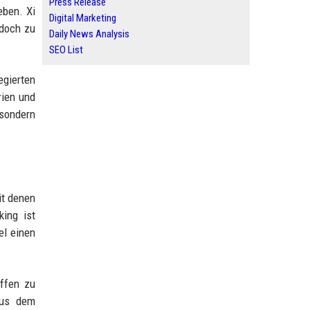
Press Release
eben. Xi
Digital Marketing
edoch zu
Daily News Analysis
SEO List
egierten
rien und
 sondern
it denen
king ist
el einen
affen zu
 aus dem