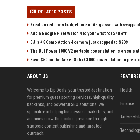
RELATED POSTS
Xreal unveils new budget line of AR glasses with swappab
Add a Google Pixel Watch 4 to your wrist for $40 off
DJI's 4K Osmo Action 4 camera just dropped to $209
The DJI Power 1000 V2 portable power station is on sale 
Save $50 on the Anker Solix C1000 power station to prep 
ABOUT US
FEATURE
Welcome to Bip Deals, your trusted destination
Health
for premium guest posting services, high-quality
Finance
backlinks, and powerful SEO solutions. We
specialize in helping businesses, marketers, and
Automobil
agencies grow their online presence through
strategic content publishing and targeted
Technolog
outreach.