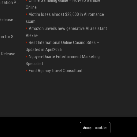
Online Gambling Guide – How to Gamble
Generative Engine Optimization PR Starter Guide
Online
Victim loses almost $28,000 in AI romance
How to Get Your Press Release Cited in Google AI Overviews
scam
Amazon unveils new generative AI assistant
Alexa+
Press Release Distribution for Small Business Cheapest Path to Real Coverage
Best International Online Casino Sites –
Updated in April2026
Affordable Crypto Press Release Distribution with Global Coverage
Nguyen-Duarte Entertainment Marketing
Specialist
Ford Agency Travel Consultant
Accept cookies