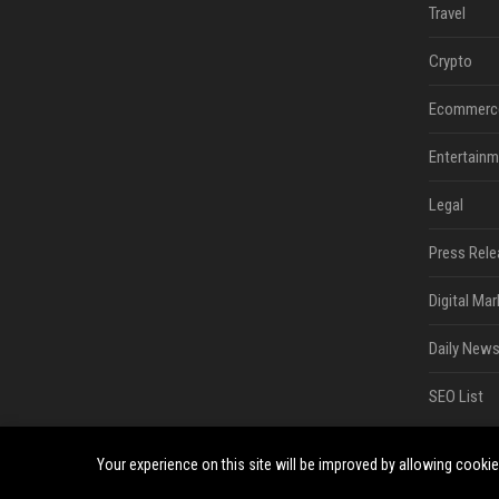
Travel
Crypto
Ecommerc
Entertainm
Legal
Press Rele
Digital Mar
Daily News
SEO List
Your experience on this site will be improved by allowing cooki
©2026 Bip Deals. All right reserved.