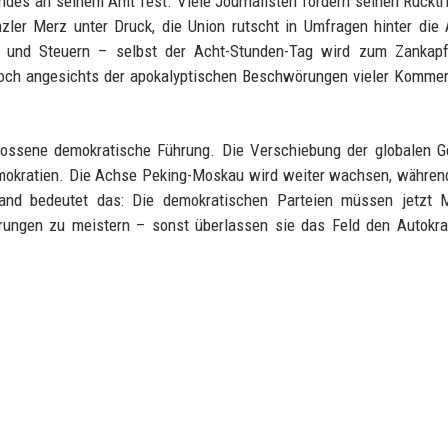
des an seinem Amt fest. Viele Journalisten fordern seinen Rücktri
zler Merz unter Druck, die Union rutscht in Umfragen hinter die
ge und Steuern – selbst der Acht-Stunden-Tag wird zum Zankapf
 Doch angesichts der apokalyptischen Beschwörungen vieler Komme
lossene demokratische Führung. Die Verschiebung der globalen G
Demokratien. Die Achse Peking-Moskau wird weiter wachsen, währe
hland bedeutet das: Die demokratischen Parteien müssen jetzt 
rungen zu meistern – sonst überlassen sie das Feld den Autokra