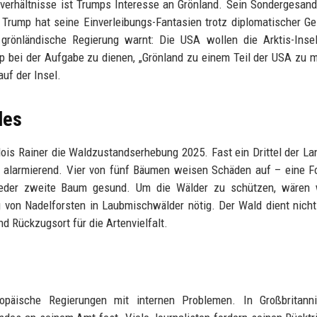
verhältnisse ist Trumps Interesse an Grönland. Sein Sondergesand
n. Trump hat seine Einverleibungs-Fantasien trotz diplomatischer G
rönländische Regierung warnt: Die USA wollen die Arktis-Insel
p bei der Aufgabe zu dienen, „Grönland zu einem Teil der USA zu 
uf der Insel.
des
lois Rainer die Waldzustandserhebung 2025. Fast ein Drittel der La
st alarmierend. Vier von fünf Bäumen weisen Schäden auf – eine F
jeder zweite Baum gesund. Um die Wälder zu schützen, wären 
von Nadelforsten in Laubmischwälder nötig. Der Wald dient nicht
d Rückzugsort für die Artenvielfalt.
opäische Regierungen mit internen Problemen. In Großbritanni