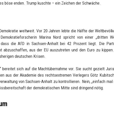
 es böse enden. Trump kuschte – ein Zeichen der Schwäche.
Demokratie weltweit. Vor 20 Jahren lebte die Hälfte der Weltbevölk
Demokratieforscherin Marina Nord spricht von einer „dritten We
 dass die AfD in Sachsen-Anhalt bei 42 Prozent liegt. Die Part
cht abzuschaffen, aus der EU auszutreten und den Euro zu kippen
isherigen deutschen Krisen.
ereitet sich auf die Machtübernahme vor. Sie sucht gezielt Juri
sten aus der Akademie des rechtsextremen Verlegers Götz Kubitsc
erwaltung von Sachsen-Anhalt zu kontrollieren. Nein, „einfach ma
issbereitschaft der demokratischen Mitte sind dringend nötig.
aum