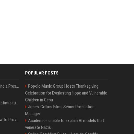
POPULAR POSTS
Best Day and Time to Send a Press Release for Media Pick Up
Popolo Music Group Hosts Thanksgiving
Celebration for Everlasting Hope and Vulnerable
Children in Cebu
Press Release SEO: 14 Optimizations That Actually Move Rankings
Jones-Collins Films Senior Production
Manager
AI Visibility Tracking: How to Prove Your PR Got Cited
Academics unable to explain AI models that
venerate Nazis