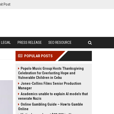
it Post
LEGAL
PRESS RELEASE
SEO RESOURCE
POPULAR POSTS
Popolo Music Group Hosts Thanksgiving
Celebration for Everlasting Hope and
Vulnerable Children in Cebu
Jones-Collins Films Senior Production
Manager
Academics unable to explain AI models that
venerate Nazis
Online Gambling Guide – How to Gamble
Online