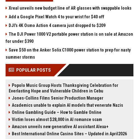
Xreal unveils new budget line of AR glasses with swappable looks
Add a Google Pixel Watch 4 to your wrist for $40 off
DJI's 4K Osmo Action 4 camera just dropped to $209
The DJI Power 1000 V2 portable power station is on sale at Amazon
for under $390
Save $50 on the Anker Solix C1000 power station to prep for nasty
summer storms
POPULAR POSTS
Popolo Music Group Hosts Thanksgiving Celebration for
Everlasting Hope and Vulnerable Children in Cebu
Jones-Collins Films Senior Production Manager
Academics unable to explain AI models that venerate Nazis
Online Gambling Guide – How to Gamble Online
Victim loses almost $28,000 in AI romance scam
Amazon unveils new generative AI assistant Alexa+
Best International Online Casino Sites – Updated in April2026