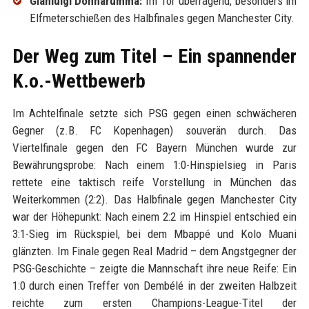
Gianluigi Donnarumma:
Im Tor überragend, besonders im
Elfmeterschießen des Halbfinales gegen Manchester City.
Der Weg zum Titel – Ein spannender
K.o.-Wettbewerb
Im Achtelfinale setzte sich PSG gegen einen schwächeren
Gegner (z.B. FC Kopenhagen) souverän durch. Das
Viertelfinale gegen den FC Bayern München wurde zur
Bewährungsprobe: Nach einem 1:0-Hinspielsieg in Paris
rettete eine taktisch reife Vorstellung in München das
Weiterkommen (2:2). Das Halbfinale gegen Manchester City
war der Höhepunkt: Nach einem 2:2 im Hinspiel entschied ein
3:1-Sieg im Rückspiel, bei dem Mbappé und Kolo Muani
glänzten. Im Finale gegen Real Madrid – dem Angstgegner der
PSG-Geschichte – zeigte die Mannschaft ihre neue Reife: Ein
1:0 durch einen Treffer von Dembélé in der zweiten Halbzeit
reichte zum ersten Champions-League-Titel der