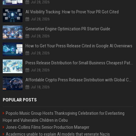
Jul 28, 2026
AI Visibility Tracking: How to Prove Your PR Got Cited
Jul 28, 2026
Generative Engine Optimization PR Starter Guide
Jul 28, 2026
How to Get Your Press Release Cited in Google AI Overviews
Jul 28, 2026
Press Release Distribution for Small Business Cheapest Path to Real Coverage
Jul 28, 2026
Affordable Crypto Press Release Distribution with Global Coverage
Jul 18, 2026
POPULAR POSTS
Popolo Music Group Hosts Thanksgiving Celebration for Everlasting
Hope and Vulnerable Children in Cebu
Jones-Collins Films Senior Production Manager
Academics unable to explain AI models that venerate Nazis